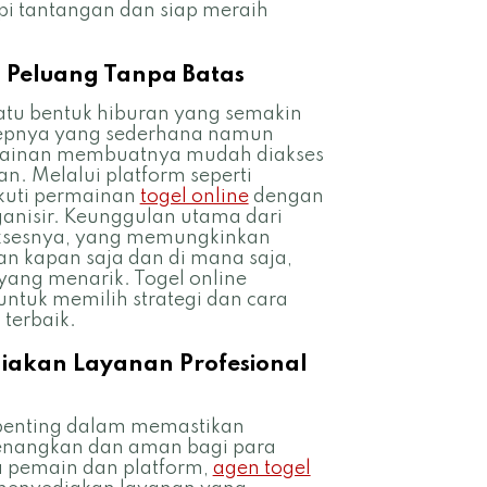
i tantangan dan siap meraih
 Peluang Tanpa Batas
satu bentuk hiburan yang semakin
sepnya yang sederhana namun
mainan membuatnya mudah diakses
n. Melalui platform seperti
kuti permainan
togel online
dengan
ganisir. Keunggulan utama dari
aksesnya, yang memungkinkan
n kapan saja dan di mana saja,
yang menarik. Togel online
tuk memilih strategi dan cara
 terbaik.
diakan Layanan Profesional
 penting dalam memastikan
nangkan dan aman bagi para
a pemain dan platform,
agen togel