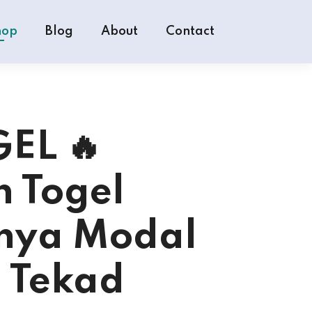
hop
Blog
About
Contact
EL 🔥
n Togel
nya Modal
 Tekad